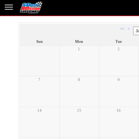
<<
<
Sun
Mon
Tue
1
2
7
8
9
14
15
16